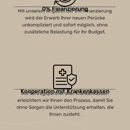
0% Finanzierung
Mit unserem Angebot der 0%-Finanzierung
wird der Erwerb Ihrer neuen Perücke
unkompliziert und sofort möglich, ohne
zusätzliche Belastung für Ihr Budget.
Kooperation mit Krankenkassen
Als Vertragspartner aller Krankenkassen
erleichtern wir Ihnen den Prozess, damit Sie
ohne Sorgen die Unterstützung erhalten, die
Ihnen zusteht.