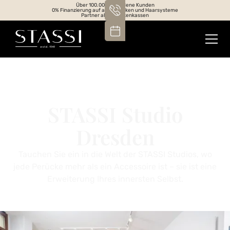
Über 100.000 zufriedene Kunden
0% Finanzierung auf alle Perücken und Haarsysteme
Partner aller Krankenkassen
STASSI Studio
Dresden
Tauchen Sie ein in die Welt der STASSI Studios, wo
jede Perücke mehr als ein Accessoire ist – sie ist eine
Erweiterung Ihres innersten Selbst.