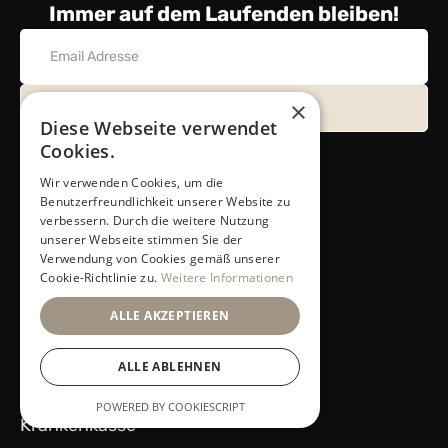
Immer auf dem Laufenden bleiben!
×
Diese Webseite verwendet
Cookies.
Wir verwenden Cookies, um die
Nützliche Links
Benutzerfreundlichkeit unserer Website zu
verbessern. Durch die weitere Nutzung
Home
unserer Webseite stimmen Sie der
Verwendung von Cookies gemäß unserer
Cookie-Richtlinie zu.
Weitere Informationen
Perücken
ALLE AKZEPTIEREN
Toupets (Coming Soon)
ALLE ABLEHNEN
Haarsysteme
POWERED BY COOKIESCRIPT
Krankenkasse