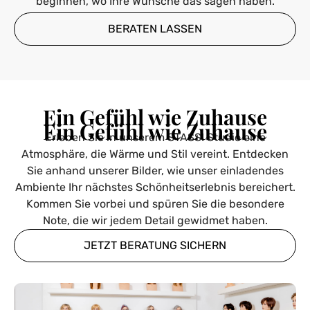
beginnen, wo Ihre Wünsche das sagen haben.
BERATEN LASSEN
Ein Gefühl wie Zuhause
Ein Gefühl wie Zuhause
Erleben Sie in unserem STASSI Studio eine
Atmosphäre, die Wärme und Stil vereint. Entdecken
Sie anhand unserer Bilder, wie unser einladendes
Ambiente Ihr nächstes Schönheitserlebnis bereichert.
Kommen Sie vorbei und spüren Sie die besondere
Note, die wir jedem Detail gewidmet haben.
JETZT BERATUNG SICHERN