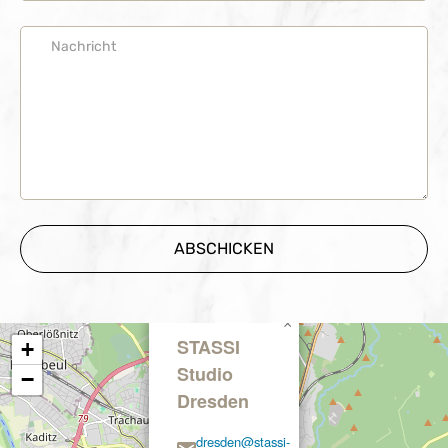
×
STASSI
+
Studio
−
Dresden
dresden@stassi-