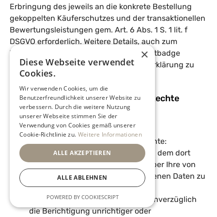
Erbringung des jeweils an die konkrete Bestellung
gekoppelten Käuferschutzes und der transaktionellen
Bewertungsleistungen gem. Art. 6 Abs. 1 S. 1 lit. f
DSGVO erforderlich. Weitere Details, auch zum
×
Widerspruch, sind der oben und im Trustbadge
Diese Webseite verwendet
verlinkten Trusted Shops Datenschutzerklärung zu
Cookies.
entnehmen.
Wir verwenden Cookies, um die
9. Kontaktmöglichkeiten und Ihre Rechte
Benutzerfreundlichkeit unserer Website zu
verbessern. Durch die weitere Nutzung
unserer Webseite stimmen Sie der
9.1 Ihre Rechte
Verwendung von Cookies gemäß unserer
Cookie-Richtlinie zu.
Weitere Informationen
Als Betroffener haben Sie folgende Rechte:
gemäß Art. 15 DSGVO das Recht, in dem dort
ALLE AKZEPTIEREN
bezeichneten Umfang Auskunft über Ihre von
uns verarbeiteten personenbezogenen Daten zu
ALLE ABLEHNEN
verlangen;
POWERED BY COOKIESCRIPT
gemäß Art. 16 DSGVO das Recht, unverzüglich
die Berichtigung unrichtiger oder