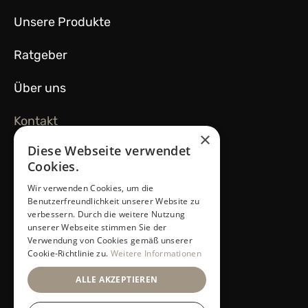
Unsere Produkte
Ratgeber
Über uns
Kontakt
×
Diese Webseite verwendet
Cookies.
Rechtliches
Wir verwenden Cookies, um die
Benutzerfreundlichkeit unserer Website zu
Impressum
verbessern. Durch die weitere Nutzung
unserer Webseite stimmen Sie der
Datenschutz
Verwendung von Cookies gemäß unserer
Cookie-Richtlinie zu.
Weitere Informationen
AGB
ALLE AKZEPTIEREN